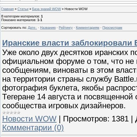
Главная
»
Статьи
»
База знаний WOW
» Новости WOW
В категории материалов
:
1
Показано материалов
:
1-1
Сортировать по
:
Дате
·
Названию
·
Рейтингу
·
Комментариям
·
Просмотрам
Иранские власти заблокировали Ba
Уже около двух десятков иранских п
официальном форуме о том, что не м
сообщениям, виноваты в этом власт
на территории страны службу Battle.
фотография буклета, якобы распрос
Тегеране 14 августа и посвященной
сообщества игровых дизайнеров.
Новости WOW
|
Просмотров:
1381
|
Комментарии (0)