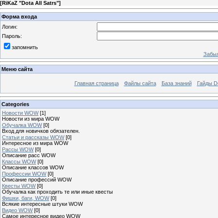
[
RiKaZ "Dota All Satrs"
]
Форма входа
Логин:
Пароль:
запомнить
Забыл
Меню сайта
Главная страница
Файлы сайта
База знаний
Гайды Do
Categories
Новости WOW
[1]
Новости из мира WOW
Обучалка WOW
[0]
Вход для новичков обязателен.
Статьи и рассказы WOW
[0]
Интересное из мира WOW
Рассы WOW
[0]
Описание расс WOW
Классы WOW
[0]
Описание классов WOW
Профессии WOW
[0]
Описание профессий WOW
Квесты WOW
[0]
Обучалка как проходить те или иные квесты
Фишки, баги, WOW
[0]
Всякие интересные штуки WOW
Видео WOW
[0]
Самое интересное видео WOW