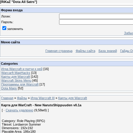
[
RiKaZ "Dota All Satrs"
]
Форма входа
Логин:
Пароль:
запомнить
Забыл
Меню сайта
Главная страница
Файлы сайта
База знаний
Гайды Do
Categories
Игра Warcraft и патчи к ней
[16]
Warcarft MapHacks
[13]
Карты для Warcraft
[142]
Warcraft Skins Menu
[45]
Программы для Warcraft
[17]
Dota Maps
[52]
Главная
»
Файлы
»
Игра Warcraft III
»
Карты для Warcraft
Карта для WarCraft - New NarutoShippuuden v0.1a
[ ·
Скачать удаленно
(9,58мб) ]
Category: Role Playing (RPG)
Tileset: Lordaeron Summer
Dimensions: 192x192
Playable Area: 186x180