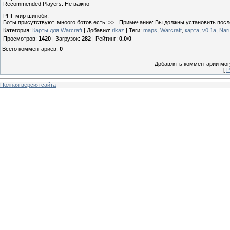
Recommended Players: Не важно
РПГ мир шиноби.
Боты присутствуют. мноого ботов есть: >> . Примечание: Вы должны установить после
Категория
:
Карты для Warcraft
|
Добавил
:
rikaz
|
Теги
:
maps
,
Warcraft
,
карта
,
v0.1a
,
Nar
Просмотров
:
1420
|
Загрузок
:
282
|
Рейтинг
:
0.0
/
0
Всего комментариев
:
0
Добавлять комментарии могу
[
Р
Полная версия сайта