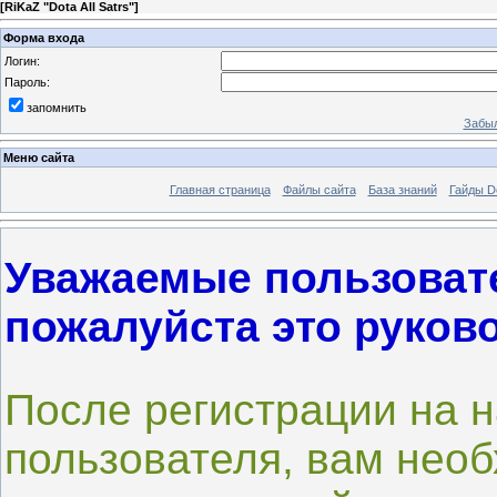
[
RiKaZ "Dota All Satrs"
]
Форма входа
Логин:
Пароль:
запомнить
Забыл
Меню сайта
Главная страница
Файлы сайта
База знаний
Гайды Do
Уважаемые пользоват
пожалуйста это руков
После регистрации на н
пользователя, вам нео