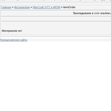
Главная
»
Фотоальбом
»
WarCraft 3 FT и WOW
» ItemOrder
Выкладываем в этот альбом 
Материалов нет
Полная версия сайта