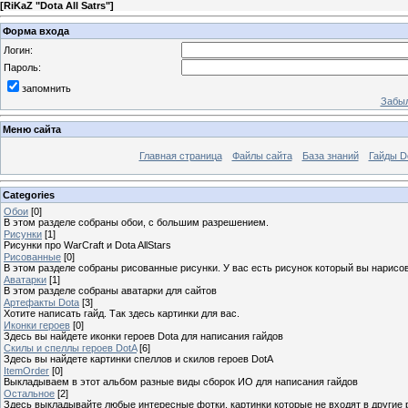
[
RiKaZ "Dota All Satrs"
]
Форма входа
Логин:
Пароль:
запомнить
Забыл
Меню сайта
Главная страница
Файлы сайта
База знаний
Гайды Do
Categories
Обои
[0]
В этом разделе собраны обои, с большим разрешением.
Рисунки
[1]
Рисунки про WarCraft и Dota AllStars
Рисованные
[0]
В этом разделе собраны рисованные рисунки. У вас есть рисунок который вы нарисов
Аватарки
[1]
В этом разделе собраны аватарки для сайтов
Артефакты Dota
[3]
Хотите написать гайд. Так здесь картинки для вас.
Иконки героев
[0]
Здесь вы найдете иконки героев Dota для написания гайдов
Скилы и спеллы героев DotA
[6]
Здесь вы найдете картинки спеллов и скилов героев DotA
ItemOrder
[0]
Выкладываем в этот альбом разные виды сборок ИО для написания гайдов
Остальное
[2]
Здесь выкладывайте любые интересные фотки, картинки которые не входят в другие ра