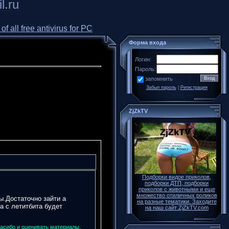
l.ru
all free antivirus for PC
Форма входа
Логин:
Пароль:
запомнить
Забыл пароль
|
Регистрация
ZjZkTV
Подборки видое приколов,
подборки ДТП, подборки
приколов с животными и еще
множество отиличных роликов
ы.Достаточно зайти а
на разные тематики. Заходите
а с летитбита будет
на наш сайт ZjZkTV.com
пасибо и оценивать материалы.