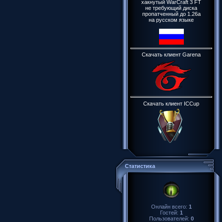
хакнутый WarCraft 3 FT
не требующий диска
пропатченный до 1.26a
на русском языке
Скачать клиент Garena
Скачать клиент ICCup
Статистика
Онлайн всего:
1
Гостей:
1
Пользователей:
0