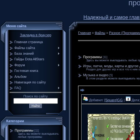
про
Надежный и самое главное
Меню сайта
Главная
»
Файлы
»
Разное (Программы,
Закладка в браузер
Главная страница
Файлы сайта
База знаний
Программы
[11]
Гайды Dota AllStars
Здесь вы можете выкладывать любые п
Форум
Игры, патчи, моды, карты и другое 
Раздел для других игр и все что к ним 
Гостевая книга
Музыка и видео
[5]
Альбом
В этом разделе можете выкладывать му
Навигация по сайту
FAQ
Поиск по сайту
Добавил:
[Square]GG
|
Дата:
Категории
Программы
[11]
Здесь вы можете выкладывать
любые программы