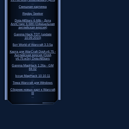
...
Смешная картинка
...
Replay Seeker
...
Dota AllStars 6.68b - Дота
АллСтарс 6.68б (Офицальная
английская версия)
...
Garena Hack TDT (update
10.09.2010)
...
Бот World of Warcraft 3.3.5a
...
Карта для WarCraft DotA v6.75 -
Английская версия (DotA
v6.75.w3x) Dota AllStars
...
Garena MapHack 1.26a - GM
84.02
...
Iccup MapHack 10.10.11
...
Тема Warcraft для Windows
...
Сборник новых карт к Warcraft
III
...