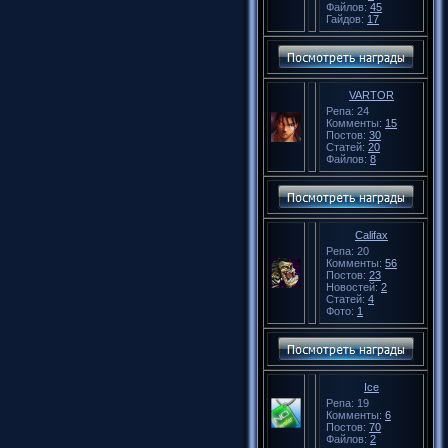
Файлов:
45
Гайдов:
17
VARTOR
Репа: 24
Комменты:
15
Постов:
30
Статей:
20
Файлов:
8
Califax
Репа: 20
Комменты:
56
Постов:
23
Новостей:
2
Статей:
4
Фото:
1
Ice
Репа: 19
Комменты:
6
Постов:
70
Файлов:
2