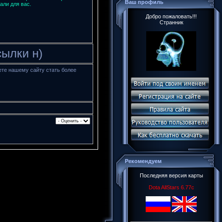
Ваш профиль
али для вас.
Добро пожаловать!!!
Странник
сылки н)
ете нашему сайту стать более
Рекомендуем
Последняя версия карты
Dota AllStars 6.77c