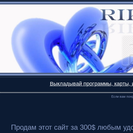
Выкладывай программы, карты, и
Если вам понр
Продам этот сайт за 300$ любым удоб