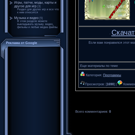
Игры, патчи, моды, карты и
другое для игр
[3]
Раздел для других игр и все что
к ним относится
Музыка и видео
[5]
В этом разделе можете
выкладывать музыку, видео,
фильмы и любые медиа файлы.
Скачат
·
Если вам понравился этот ма
Реклама от Google
Еще материалы по теме
Категория:
Программы
Просмотров: [
1690
] |
Коммент
Всего комментариев:
0