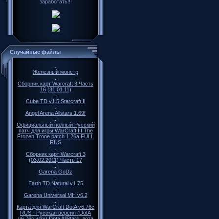
заработать!!!
Случайные файлы
...
Железный монстр
...
Сборник карт Warcraft 3 Часть
16 (31.01.11)
...
Cube TD v1.5 Starcraft II
...
Angel Arena Allstars 1.69f
...
Официальный полный Русский
патч для игры WarCraft III The
Frozen Trone patch 1.26a FULL
RUS
...
Сборник карт Warcraft 3
(03.02.2011) Часть 17
...
Garena GoDz
...
Earth TD Natural v1.75
...
Garena Universal MH v6.2
...
Карта для WarCraft DotA v6.76c
RUS - Русская версия (DotA
v6.76c.w3x) Dota AllStars, дота