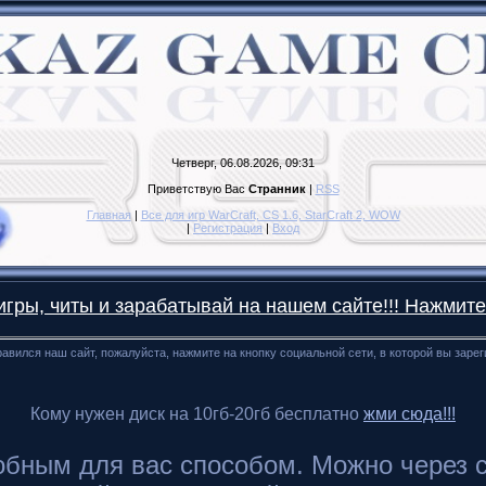
Четверг, 06.08.2026, 09:31
Приветствую Вас
Странник
|
RSS
Главная
|
Все для игр WarCraft, CS 1.6, StarCraft 2, WOW
|
Регистрация
|
Вход
гры, читы и зарабатывай на нашем сайте!!! Нажмите
авился наш сайт, пожалуйста, нажмите на кнопку социальной сети, в которой вы заре
Кому нужен диск на 10гб-20гб бесплатно
жми сюда!!!
ным для вас способом. Можно через сайт