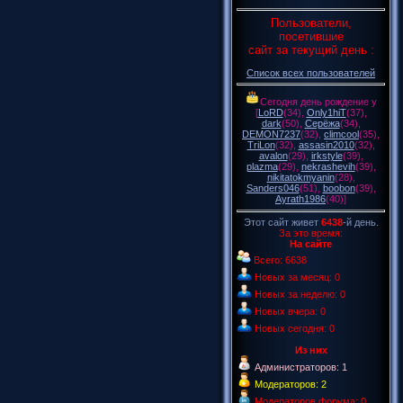
Пользователи,
посетившие
сайт за текущий день :
Список всех пользователей
Сегодня день рождение у
[
LoRD
(34)
,
Only1hiT
(37)
,
dark
(50)
,
Серёжа
(34)
,
DEMON7237
(32)
,
climcool
(35)
,
TriLon
(32)
,
assasin2010
(32)
,
avalon
(29)
,
irkstyle
(39)
,
plazma
(29)
,
nekrashevih
(39)
,
nikitatokmyanin
(28)
,
Sanders046
(51)
,
boobon
(39)
,
Ayrath1986
(40)
]
Этот сайт живет
6438
-й день.
За это время:
На сайте
Всего: 6638
Новых за месяц: 0
Новых за неделю: 0
Новых вчера: 0
Новых сегодня: 0
Из них
Администраторов: 1
Модераторов: 2
Модераторов форума: 0