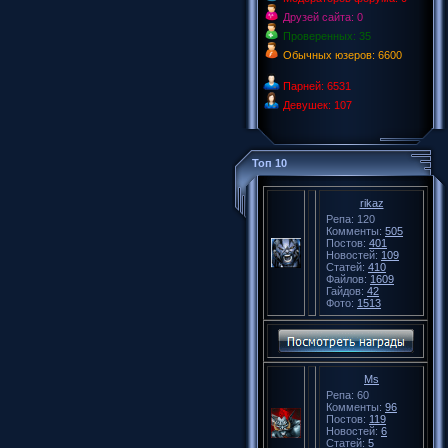
Друзей сайта: 0
Проверенных: 35
Обычных юзеров: 6600
Парней: 6531
Девушек: 107
Топ 10
rikaz
Репа: 120
Комменты:
505
Постов:
401
Новостей:
109
Статей:
410
Файлов:
1609
Гайдов:
42
Фото:
1513
Ms
Репа: 60
Комменты:
96
Постов:
119
Новостей:
6
Статей:
5