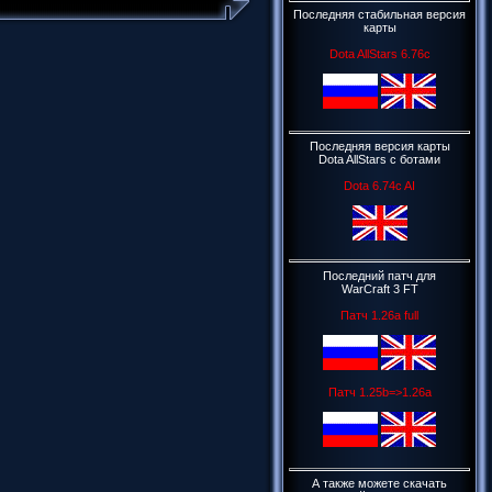
Последняя стабильная версия
карты
Dota AllStars 6.76c
Последняя версия карты
Dota AllStars c ботами
Dota 6.74c AI
Последний патч для
WarCraft 3 FT
Патч 1.26a full
Патч 1.25b=>1.26a
А также можете скачать