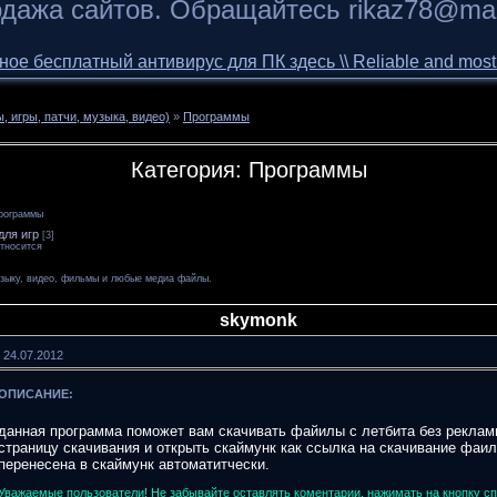
дажа сайтов. Обращайтесь rikaz78@mai
 бесплатный антивирус для ПК здесь \\ Reliable and most of 
 игры, патчи, музыка, видео)
»
Программы
Категория: Программы
рограммы
для игр
[3]
относится
зыку, видео, фильмы и любые медиа файлы.
skymonk
 24.07.2012
ОПИСАНИЕ:
данная программа поможет вам скачивать файилы с летбита без реклам
страницу скачивания и открыть скаймунк как ссылка на скачивание фаил
перенесена в скаймунк автоматитчески.
Уважаемые пользователи! Не забывайте оставлять коментарии, нажимать на кнопку с