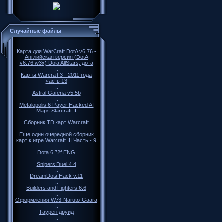
Случайные файлы
...
Карта для WarCraft DotA v6.76 -
Английская версия (DotA
v6.76.w3x) Dota AllStars, дота
...
Карты Warcraft 3 - 2011 года
часть 13
...
Astral Garena v5.5b
...
Metalopolis 6 Player Hacked AI
Maps Starcraft II
...
Cборник ТD карт Warcraft
...
Еще один очередной сборник
карт к игре Warcraft III Часть - 9
...
Dota 6.72f ENG
...
Snipers Duel 4.4
...
DreamDota Hack v.11
...
Builders and Fighters 6.6
...
Оформления Wc3-Naruto-Gaara
...
Таурен-друид
...