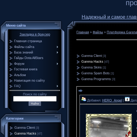
про
Надежный и самое главное
Меню сайта
Главная
»
Файлы
»
Платформа Garen
Закладка в браузер
Главная страница
Файлы сайта
База знаний
Garena Client
[3]
Гайды Dota AllStars
Garena Hacks
[47]
Форум
Garena Skins
[1]
Гостевая книга
Garena Spam Bots
[1]
Альбом
Garena Programms
[3]
Навигация по сайту
FAQ
Поиск по сайту
Добавил:
HERO_Angel
|
Дата
Категории
Garena Client
[3]
Garena Hacks
[47]