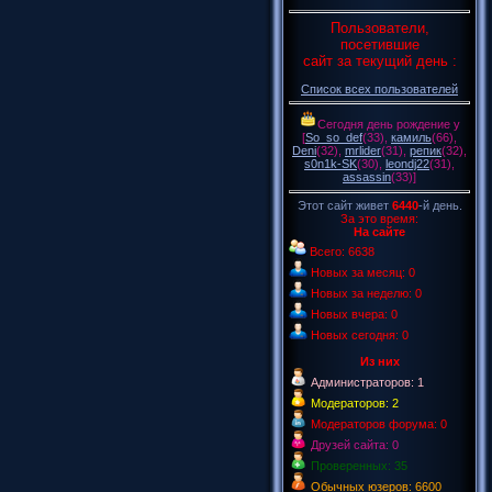
Пользователи,
посетившие
сайт за текущий день :
Список всех пользователей
Сегодня день рождение у
[
So_so_def
(33)
,
камиль
(66)
,
Deni
(32)
,
mrlider
(31)
,
репик
(32)
,
s0n1k-SK
(30)
,
leondj22
(31)
,
assassin
(33)
]
Этот сайт живет
6440
-й день.
За это время:
На сайте
Всего: 6638
Новых за месяц: 0
Новых за неделю: 0
Новых вчера: 0
Новых сегодня: 0
Из них
Администраторов: 1
Модераторов: 2
Модераторов форума: 0
Друзей сайта: 0
Проверенных: 35
Обычных юзеров: 6600