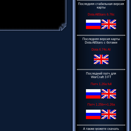
Последняя стабильная версия
карты
Dota AllStars 6.76c
Последняя версия карты
Dota AllStars c ботами
Dota 6.74c AI
Последний патч для
WarCraft 3 FT
Патч 1.26a full
Патч 1.25b=>1.26a
А также можете скачать