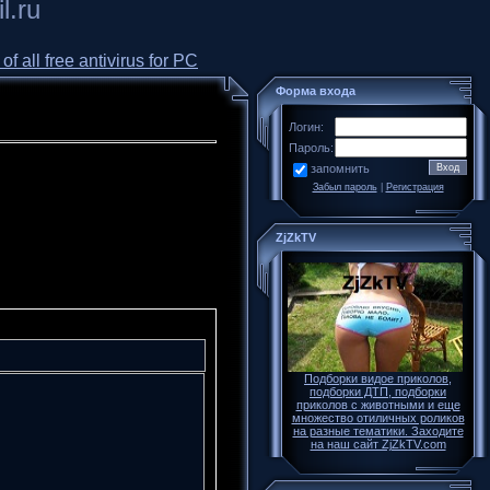
l.ru
all free antivirus for PC
Форма входа
Логин:
Пароль:
запомнить
Забыл пароль
|
Регистрация
ZjZkTV
Подборки видое приколов,
подборки ДТП, подборки
приколов с животными и еще
множество отиличных роликов
на разные тематики. Заходите
на наш сайт ZjZkTV.com