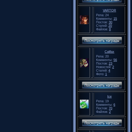
VARTOR
Репа: 24
Комменты:
15
Постов:
30
Статей:
20
Файлов:
8
Califax
Репа: 20
Комменты:
56
Постов:
23
Новостей:
2
Статей:
4
Фото:
1
Ice
Репа: 19
Комменты:
6
Постов:
70
Файлов:
2