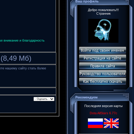
Ваш профиль
Добро пожаловать!!!
Странник
ше внимание и благодарность
(8,49 Мб)
ете нашему сайту стать более
Рекомендуем
Последняя версия карты
Dota AllStars 6.77c