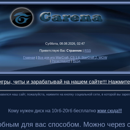
Суббота, 08.08.2026, 02:47
Приветствую Вас
Странник
|
RSS
Главная
|
Все для игр WarCraft, CS 1.6, StarCraft 2, WOW
|
Регистрация
|
Вход
гры, читы и зарабатывай на нашем сайте!!! Нажмите
авился наш сайт, пожалуйста, нажмите на кнопку социальной сети, в которой вы заре
Кому нужен диск на 10гб-20гб бесплатно
жми сюда!!!
ным для вас способом. Можно через сайт