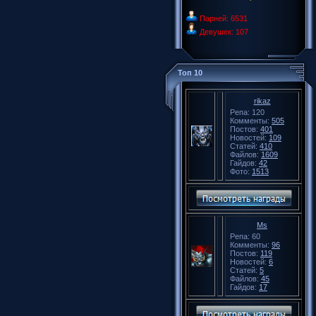
Парней: 6531
Девушек: 107
Топ 10
rikaz
Репа: 120
Комменты:
505
Постов:
401
Новостей:
109
Статей:
410
Файлов:
1609
Гайдов:
42
Фото:
1513
Ms
Репа: 60
Комменты:
96
Постов:
119
Новостей:
6
Статей:
5
Файлов:
45
Гайдов:
17