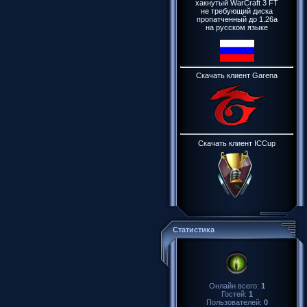
хакнутый WarCraft 3 FT
не требующий диска
пропатченный до 1.26a
на русском языке
Скачать клиент Garena
Скачать клиент ICCup
Статистика
Онлайн всего:
1
Гостей:
1
Пользователей:
0