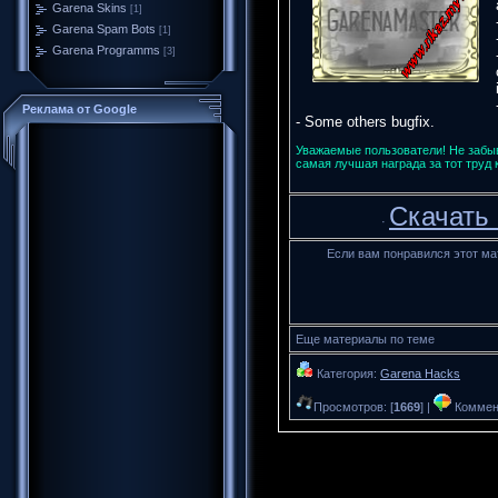
Garena Skins
[1]
Garena Spam Bots
[1]
Garena Programms
[3]
Реклама от Google
- Some others bugfix.
Уважаемые пользователи! Не забыв
самая лучшая награда за тот труд
Скачать
·
Если вам понравился этот ма
Еще материалы по теме
Категория:
Garena Hacks
Просмотров: [
1669
] |
Коммент