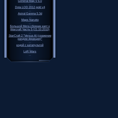
General Map V 6.0
...
Dota LOD 2012 gold v4
...
Astral Garena 5.3d
...
Maps Narutto
...
Большой Мега сборник карт к
Warcraft Часть 5 (21.10.2010)
...
StarCraft 2 "Versus AI (сражение
рандом фракции)"
...
кодой с катапультой
...
LoR Wars
...