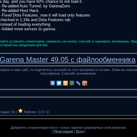
a day, and you have 60% chance to not load it.
- Re-added Auto Tunnel, by GarenaZero.
- Re-added Host Hack.
- Fixed Dota Features, now it will load only features
checked in 1.24e and Dota Features tab
instead of loading everything.
- Added more servers to garena.
айте оставлять коментарии, нажимать на кнопку спасибо и оценивать материалы. Ва
 который мы проделали для вас.
 Garena Master 49.05 с файлообменника
териал и наш сайт, то поделитесь ссылкой на этот материал со всеми. Этим вы помож
популярным. Спасибо за внимание.
арии: (0) |
Рейтинг: (1.0 / 1)
Добавлять комментарии могут только зарегистрированные пользователи.
[
Регистрация
|
Вход
]