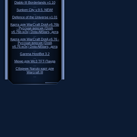
Diablo III Borderlands v1.10
...
Sunken City v.9.5. NEW!
...
Defence of the Universe v1.01
...
Карта для WarCraft DotA v6.76b
- Русская версия (DotA
v6.76b.w3x) Dota AllStars, дота
...
Карта для WarCraft DotA v6.76 -
Русская версия (DotA
v6.76.w3x) Dota AllStars, дота
...
Garena HostBot 3.2
...
Меню для Wc3 TFT-Панда
...
Сборник Naruto карт для
Warcraft III
...