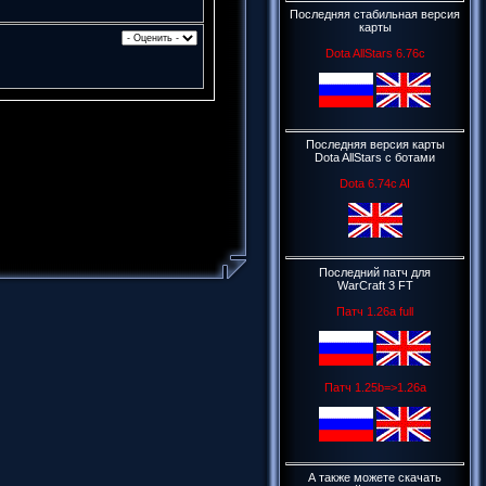
Последняя стабильная версия
карты
Dota AllStars 6.76c
Последняя версия карты
Dota AllStars c ботами
Dota 6.74c AI
Последний патч для
WarCraft 3 FT
Патч 1.26a full
Патч 1.25b=>1.26a
А также можете скачать