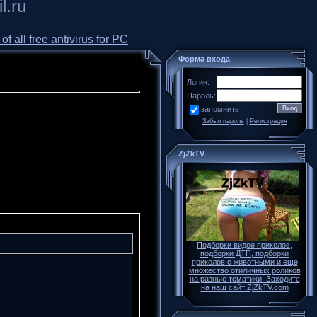
l.ru
all free antivirus for PC
Форма входа
Логин:
Пароль:
запомнить
Забыл пароль
|
Регистрация
ZjZkTV
Подборки видое приколов,
подборки ДТП, подборки
приколов с животными и еще
множество отиличных роликов
на разные тематики. Заходите
на наш сайт ZjZkTV.com