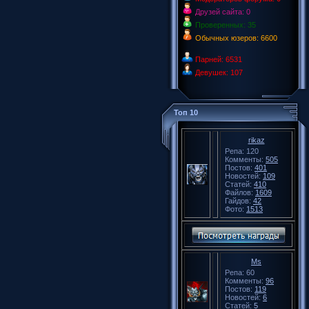
Друзей сайта: 0
Проверенных: 35
Обычных юзеров: 6600
Парней: 6531
Девушек: 107
Топ 10
rikaz
Репа: 120
Комменты:
505
Постов:
401
Новостей:
109
Статей:
410
Файлов:
1609
Гайдов:
42
Фото:
1513
Ms
Репа: 60
Комменты:
96
Постов:
119
Новостей:
6
Статей:
5