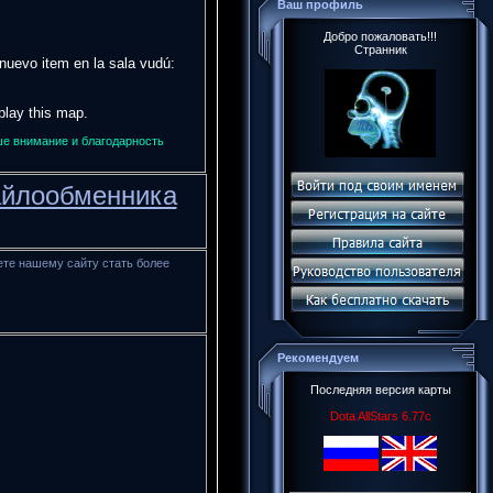
Ваш профиль
Добро пожаловать!!!
Странник
nuevo item en la sala vudú:
 play this map.
ше внимание и благодарность
файлообменника
ете нашему сайту стать более
Рекомендуем
Последняя версия карты
Dota AllStars 6.77c