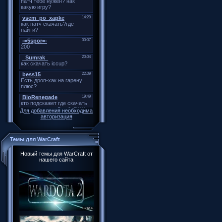
Для добавления необходима
авторизация
Темы для WarCraft
Новый темы для WarCraft от
нашего сайта