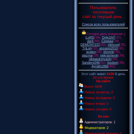
Пользователи,
посетившие
сайт за текущий день :
Список всех пользователей
Сегодня день рождение у
[
LoRD
(34)
,
Only1hiT
(37)
,
dark
(50)
,
Серёжа
(34)
,
DEMON7237
(32)
,
climcool
(35)
,
TriLon
(32)
,
assasin2010
(32)
,
avalon
(29)
,
irkstyle
(39)
,
plazma
(29)
,
nekrashevih
(39)
,
nikitatokmyanin
(28)
,
Sanders046
(51)
,
boobon
(39)
,
Ayrath1986
(40)
]
Этот сайт живет
6439
-й день.
За это время:
На сайте
Всего: 6638
Новых за месяц: 0
Новых за неделю: 0
Новых вчера: 0
Новых сегодня: 0
Из них
Администраторов: 1
Модераторов: 2
Модераторов форума: 0