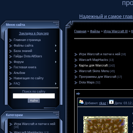
про
Надежный и самое главное
Меню сайта
Главная
»
Файлы
»
Игра Warcraft III
»
К
Закладка в браузер
Главная страница
Файлы сайта
База знаний
Игра Warcraft и патчи к ней
[16]
Гайды Dota AllStars
Warcarft MapHacks
[13]
Форум
Карты для Warcraft
[142]
Гостевая книга
Warcraft Skins Menu
[45]
Альбом
Программы для Warcraft
[17]
Навигация по сайту
Dota Maps
[52]
FAQ
Поиск по сайту
Добавил:
rikaz
|
Дата: 03.12
Категории
Игра Warcraft и патчи к ней
[16]
Warcarft MapHacks
[13]