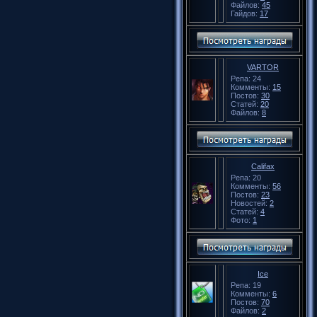
Файлов:
45
Гайдов:
17
VARTOR
Репа: 24
Комменты:
15
Постов:
30
Статей:
20
Файлов:
8
Califax
Репа: 20
Комменты:
56
Постов:
23
Новостей:
2
Статей:
4
Фото:
1
Ice
Репа: 19
Комменты:
6
Постов:
70
Файлов:
2