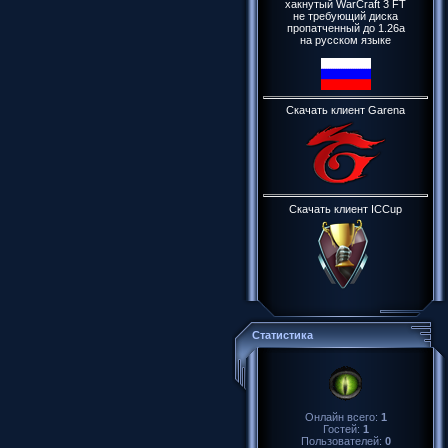
хакнутый WarCraft 3 FT
не требующий диска
пропатченный до 1.26a
на русском языке
Скачать клиент Garena
Скачать клиент ICCup
Статистика
Онлайн всего:
1
Гостей:
1
Пользователей:
0