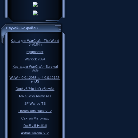
Случайные файлы
...
Карта для WarCraft - The World
3 v0.04h
...
mpqmaster
...
Warlock v094
...
Карта для WarCraft - Survival
Slide
...
WoW-4.0.0.12065-to-4.0.0.12122-
enUS
...
DotA v6.74c LoD v5b.w3x
...
Тема Sexy Anime Ass
...
SF War by TS
...
DreamDota Hack v.12
...
Святой Матриарх
...
DotE v.5 Hellfail
...
Astral Garena 5.3d
...