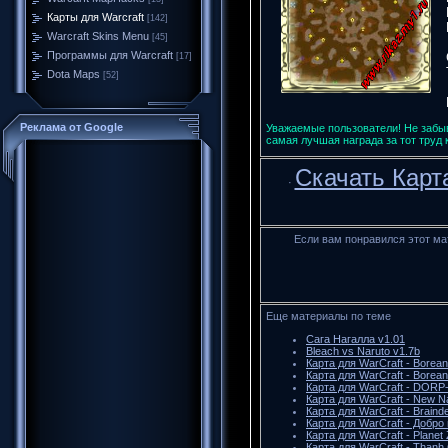
Карты для Warcraft
[142]
Warcraft Skins Menu
[45]
Программы для Warcraft
[17]
Dota Maps
[52]
Реклама от Google
Уважаемые пользователи! Не забыв
самая лучшая награда за тот труд
Скачать Карта
·
Если вам понравился этот ма
Еще материалы по теме
Сага Нагалла v1.01
Bleach vs Naruto v1.7b
Карта для WarCraft - Borean 
Карта для WarCraft - Borean 
Карта для WarCraft - DOR
Карта для WarCraft - New N
Карта для WarCraft - Braind
Карта для WarCraft - Добро
Карта для WarCraft - Planet
Карта для WarCraft - Thanh 