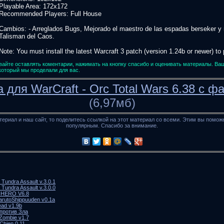
Playable Area: 172x172
Recommended Players: Full House
Cambios: - Arreglados Bugs, Mejorado el maestro de las espadas berseker y 
Talisman del Caos.
Note: You must install the latest Warcraft 3 patch (version 1.24b or newer) to
айте оставлять коментарии, нажимать на кнопку спасибо и оценивать материалы. Ва
 который мы проделали для вас.
 для WarCraft - Orc Total Wars 6.38 с 
(6,97мб)
териал и наш сайт, то поделитесь ссылкой на этот материал со всеми. Этим вы помож
популярным. Спасибо за внимание.
Tundra Assault v.3.0.1
Tundra Assault v.3.0.0
P-HERO V6.8
arutoShippuuden v0.1a
ead v1.9b
 против Зла
 Zombie v1.7
Chien 0.11