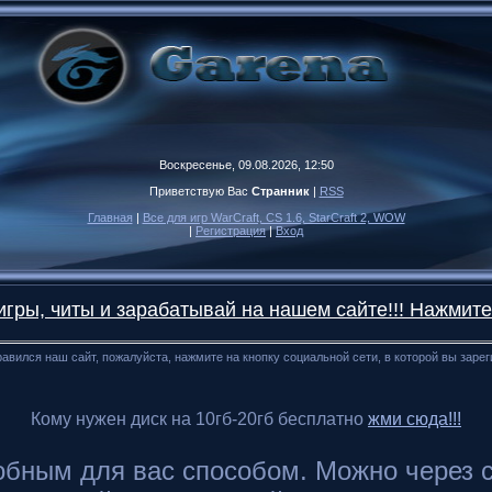
Воскресенье, 09.08.2026, 12:50
Приветствую Вас
Странник
|
RSS
Главная
|
Все для игр WarCraft, CS 1.6, StarCraft 2, WOW
|
Регистрация
|
Вход
гры, читы и зарабатывай на нашем сайте!!! Нажмите
авился наш сайт, пожалуйста, нажмите на кнопку социальной сети, в которой вы заре
Кому нужен диск на 10гб-20гб бесплатно
жми сюда!!!
ным для вас способом. Можно через сайт