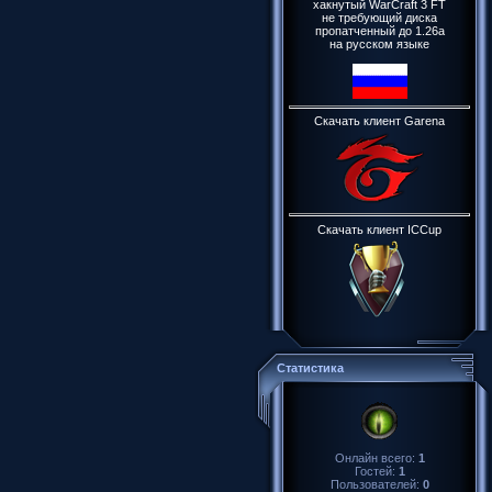
хакнутый WarCraft 3 FT
не требующий диска
пропатченный до 1.26a
на русском языке
Скачать клиент Garena
Скачать клиент ICCup
Статистика
Онлайн всего:
1
Гостей:
1
Пользователей:
0