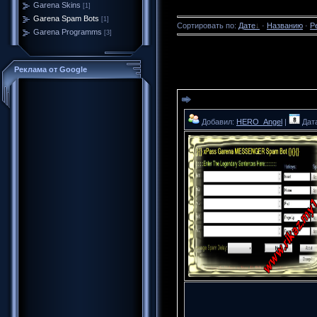
Garena Skins
[1]
Garena Spam Bots
[1]
Сортировать по
:
Дате
·
Названию
·
Р
Garena Programms
[3]
Реклама от Google
Добавил:
HERO_Angel
|
Дата