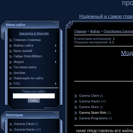
про
Надежный и самое главное
Меню сайта
Главная
»
Файлы
»
Платформа Garen
Закладка в браузер
В категории материалов
:
1
Главная страница
Показано материалов
:
1-1
Файлы сайта
База знаний
Моду
Гайды Dota AllStars
Форум
Гостевая книга
Альбом
Навигация по сайту
FAQ
Поиск по сайту
Garena Client
[3]
Garena Hacks
[47]
Garena Skins
[1]
Garena Spam Bots
[1]
Категории
Garena Programms
[3]
Garena Client
[3]
Garena Hacks
[47]
НИЖЕ ПРЕДСТАВЛЕНЫ ВСЕ ФАЙЛЫ 