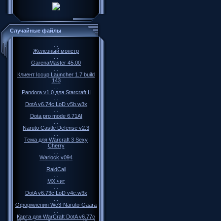
Случайные файлы
...
Железный монстр
...
GarenaMaster 45.00
...
Клиент Iccup Launcher 1.7 build
143
...
Pandora v1.0 для Starcraft II
...
DotA v6.74c LoD v5b.w3x
...
Dota pro mode 6.71AI
...
Naruto Castle Defense v2.3
...
Teма для Warcraft 3 Sexy
Cherry
...
Warlock v094
...
RaidCall
...
МХ чит
...
DotA v6.73c LoD v4c.w3x
...
Оформления Wc3-Naruto-Gaara
...
Карта для WarCraft DotA v6.77c