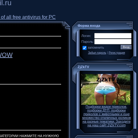
l.ru
all free antivirus for PC
Форма входа
Логин:
Пароль:
запомнить
Забыл пароль
|
Регистрация
, WOW
ZjZkTV
Подборки видое приколов,
подборки ДТП, подборки
приколов с животными и еще
множество отиличных роликов
на разные тематики. Заходите
на наш сайт ZjZkTV.com
Й КАТЕГОРИИ НАЖМИТЕ НА НУЖНУЮ