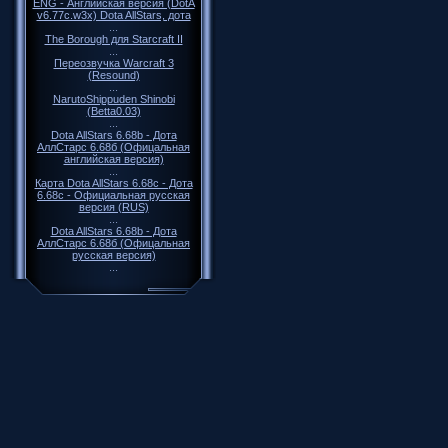
ENG - Английская версия (DotA
v6.77c.w3x) Dota AllStars, дота
...
The Borough для Starcraft II
...
Переозвучка Warcraft 3
(Resound)
...
NarutoShippuden Shinobi
(Betta0.03)
...
Dota AllStars 6.68b - Дота
АллСтарс 6.68б (Офицальная
английская версия)
...
Карта Dota AllStars 6.68c - Дота
6.68c - Официальная русская
версия (RUS)
...
Dota AllStars 6.68b - Дота
АллСтарс 6.68б (Офицальная
русская версия)
...