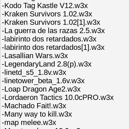
-Kodo Tag Kastle V12.w3x
-Kraken Survivors 1.02.w3x
-Kraken Survivors 1.02[1].w3x
-La guerra de las razas 2.5.w3x
-labirinto dos retardados.w3x
-labirinto dos retardados[1].w3x
-Lasallian Wars.w3x
-LegendaryLand 2.8(p).w3x
-linetd_s5_1.8v.w3x
-linetower_beta_1.6v.w3x
-Loap Dragon Age2.w3x
-Lordaeron Tactics 10.0cPRO.w3x
-Machado Fait!.w3x
-Many way to kill.w3x
-map melee.w3x