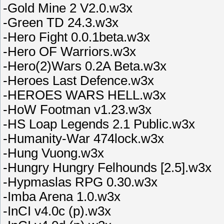
-Gold Mine 2 V2.0.w3x
-Green TD 24.3.w3x
-Hero Fight 0.0.1beta.w3x
-Hero OF Warriors.w3x
-Hero(2)Wars 0.2A Beta.w3x
-Heroes Last Defence.w3x
-HEROES WARS HELL.w3x
-HoW Footman v1.23.w3x
-HS Loap Legends 2.1 Public.w3x
-Humanity-War 474lock.w3x
-Hung Vuong.w3x
-Hungry Hungry Felhounds [2.5].w3x
-Hypmaslas RPG 0.30.w3x
-Imba Arena 1.0.w3x
-InCI v4.0c (p).w3x