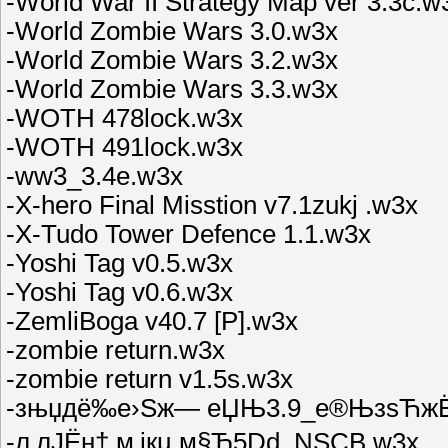
-World War II Strategy Map ver 3.3c.w
-World Zombie Wars 3.0.w3x
-World Zombie Wars 3.2.w3x
-World Zombie Wars 3.3.w3x
-WOTH 478lock.w3x
-WOTH 491lock.w3x
-ww3_3.4e.w3x
-X-hero Final Misstion v7.1zukj .w3x
-X-Tudo Tower Defence 1.1.w3x
-Yoshi Tag v0.5.w3x
-Yoshi Tag v0.6.w3x
-ZemliBoga v40.7 [P].w3x
-zombie return.w3x
-zombie return v1.5s.w3x
-зњџдё‰е›Ѕж— еЏЊ3.9_е®ЊзѕЋжЁ
-л‚лЈЁн† м‚јкµ м§Ђ5Dd_NSCB.w3x