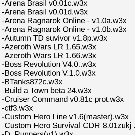
-Arena Brasil v0.01c.w3x
-Arena Brasil v0.01d.w3x
-Arena Ragnarok Online - v1.0a.w3x
-Arena Ragnarok Online - v1.0b.w3x
-Autumn TD suvivor v1.8p.w3x
-Azeroth Wars LR 1.65.w3x
-Azeroth Wars LR 1.66.w3x
-Boss Revolution V4.0..w3x
-Boss Revolution V.1.0.w3x
-BTanks872c.w3x
-Build a Town beta 24.w3x
-Cruiser Command v0.81c prot.w3x
-ctf3.w3x
-Custom Hero Line v1.6(master).w3x
-Custom Hero Survival-CDR-8.01zukj 
-D_Runners(v1).w3x