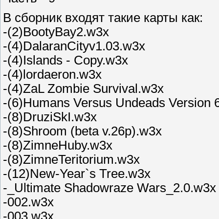
В сборник входят такие карты как:
-(2)BootyBay2.w3x
-(4)DalaranCityv1.03.w3x
-(4)Islands - Copy.w3x
-(4)lordaeron.w3x
-(4)ZaL Zombie Survival.w3x
-(6)Humans Versus Undeads Version 
-(8)DruziSkI.w3x
-(8)Shroom (beta v.26p).w3x
-(8)ZimneHuby.w3x
-(8)ZimneTeritorium.w3x
-(12)New-Year`s Tree.w3x
-_Ultimate Shadowraze Wars_2.0.w3x
-002.w3x
-003.w3x