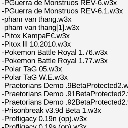
-PGuerra de Monstruos REV-6.w3x
-PGuerra de Monstruos REV-6.1.w3x
-pham van thang.w3x
-pham van thang[1].w3x
-Pitox KampaЕ€.w3x
-Pitox lll 10.2010.w3x
-Pokemon Battle Royal 1.76.w3x
-Pokemon Battle Royal 1.77.w3x
-Polar TaG 05.w3x
-Polar TaG W.E.w3x
-Praetorians Demo .9BetaProtected2.
-Praetorians Demo .91BetaProtected2
-Praetorians Demo .92BetaProtected2
-Prisonbreak v3.9d Beta 1.w3x
-Profligacy 0.19n (op).w3x
-Profligacy 0.19s (op).w3x