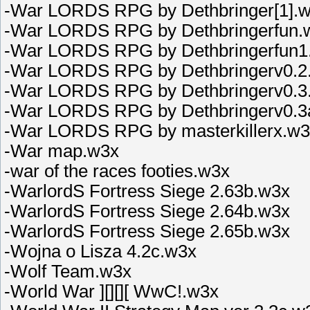
-War LORDS RPG by Dethbringer[1].
-War LORDS RPG by Dethbringerfun.
-War LORDS RPG by Dethbringerfun1
-War LORDS RPG by Dethbringerv0.2
-War LORDS RPG by Dethbringerv0.3
-War LORDS RPG by Dethbringerv0.3
-War LORDS RPG by masterkillerx.w3
-War map.w3x
-war of the races footies.w3x
-WarlordS Fortress Siege 2.63b.w3x
-WarlordS Fortress Siege 2.64b.w3x
-WarlordS Fortress Siege 2.65b.w3x
-Wojna o Lisza 4.2c.w3x
-Wolf Team.w3x
-World War ][][][ WwC!.w3x