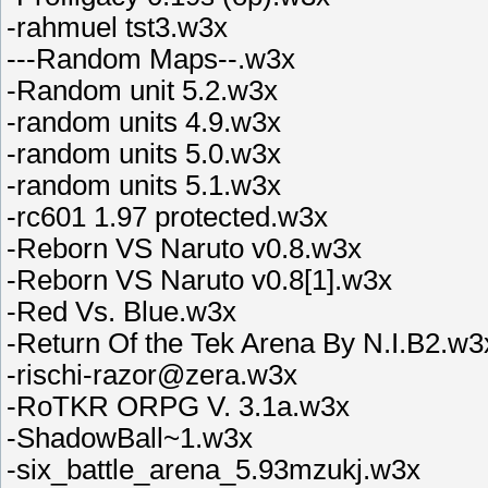
-rahmuel tst3.w3x
---Random Maps--.w3x
-Random unit 5.2.w3x
-random units 4.9.w3x
-random units 5.0.w3x
-random units 5.1.w3x
-rc601 1.97 protected.w3x
-Reborn VS Naruto v0.8.w3x
-Reborn VS Naruto v0.8[1].w3x
-Red Vs. Blue.w3x
-Return Of the Tek Arena By N.I.B2.w3
-rischi-razor@zera.w3x
-RoTKR ORPG V. 3.1a.w3x
-ShadowBall~1.w3x
-six_battle_arena_5.93mzukj.w3x