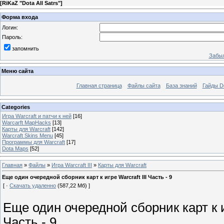
[
RiKaZ "Dota All Satrs"
]
Форма входа
Логин:
Пароль:
запомнить
Забыл
Меню сайта
Главная страница
Файлы сайта
База знаний
Гайды Do
Categories
Игра Warcraft и патчи к ней
[16]
Warcarft MapHacks
[13]
Карты для Warcraft
[142]
Warcraft Skins Menu
[45]
Программы для Warcraft
[17]
Dota Maps
[52]
Главная
»
Файлы
»
Игра Warcraft III
»
Карты для Warcraft
Еще один очередной сборник карт к игре Warcraft III Часть - 9
[ ·
Скачать удаленно
(587,22 Мб) ]
Еще один очередной сборник карт к иг
Часть - 9