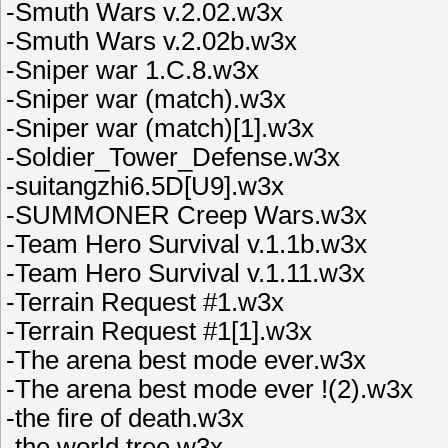
-Smuth Wars v.2.02.w3x
-Smuth Wars v.2.02b.w3x
-Sniper war 1.C.8.w3x
-Sniper war (match).w3x
-Sniper war (match)[1].w3x
-Soldier_Tower_Defense.w3x
-suitangzhi6.5D[U9].w3x
-SUMMONER Creep Wars.w3x
-Team Hero Survival v.1.1b.w3x
-Team Hero Survival v.1.11.w3x
-Terrain Request #1.w3x
-Terrain Request #1[1].w3x
-The arena best mode ever.w3x
-The arena best mode ever !(2).w3x
-the fire of death.w3x
-the world tree.w3x