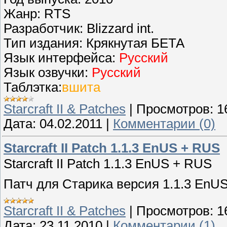
Жанр: RTS
Разработчик: Blizzard int.
Тип издания: Крякнутая БЕТА
Язык интерфейса:
Русский
Язык озвучки:
Русский
Таблэтка:
вшита
Starcraft II & Patches
|
Просмотров:
1
Дата:
04.02.2011
|
Комментарии (0)
Starcraft II Patch 1.1.3 EnUS + RUS
Starcraft II Patch 1.1.3 EnUS + RUS
Патч для Старика версия 1.1.3 EnU
Starcraft II & Patches
|
Просмотров:
1
Дата:
23.11.2010
|
Комментарии (1)