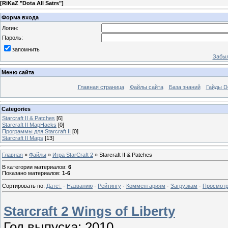
[
RiKaZ "Dota All Satrs"
]
Форма входа
Логин:
Пароль:
запомнить
Забыл
Меню сайта
Главная страница
Файлы сайта
База знаний
Гайды Do
Categories
Starcraft II & Patches
[6]
Starcraft II MapHacks
[0]
Программы для Starcraft II
[0]
Starcraft II Maps
[13]
Главная
»
Файлы
»
Игра StarCraft 2
» Starcraft II & Patches
В категории материалов
:
6
Показано материалов
:
1-6
Сортировать по
:
Дате
·
Названию
·
Рейтингу
·
Комментариям
·
Загрузкам
·
Просмот
Starcraft 2 Wings of Liberty
Год выпуска: 2010