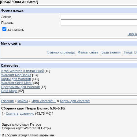
[
RiKaZ "Dota All Satrs"
]
Форма входа
Логин:
Пароль:
запомнить
Забыл
Меню сайта
Главная страница
Файлы сайта
База знаний
Гайды Do
Categories
Игра Warcraft и патчи к ней
[16]
Warcarft MapHacks
[13]
Карты для Warcraft
[142]
Warcraft Skins Menu
[45]
Программы для Warcraft
[17]
Dota Maps
[52]
Главная
»
Файлы
»
Игра Warcraft III
»
Карты для Warcraft
Cборник карт Петры Баланс 5.05-5.18i
[ ·
Скачать удаленно
(43.75 Мб) ]
Здесь много карт Петров
Сборник карт Warcraft III Петры
В сборник входят такие карты как :