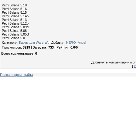
Petri Balans 5.18i
Petri Balans 5.16
Petri Balans 5.15j
Petri Balans 5.14b
Petri Balans 5.13j
Petri Balans 5.12b
Petri Balans 5.09d
Petri Balnas 5.08
Petri Balans 5.05B
Petri Balans 5.0
Категория
:
Карты для Warcraft
|
Добавил
:
HERO_Angel
Просмотров
:
3919
|
Загрузок
:
733
|
Рейтинг
:
0.0
/
0
Всего комментариев
:
0
Добавлять комментарии могу
[
Р
Полная версия сайта