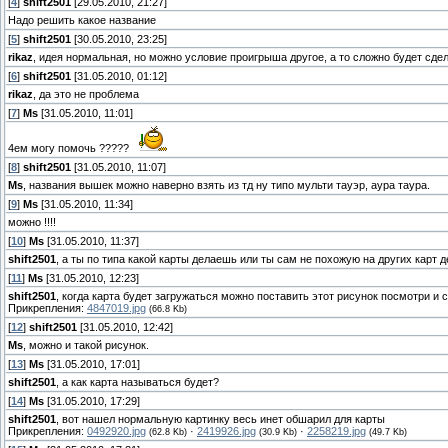
[
4
]
shift2501
[29.05.2010, 21:27]
Надо решить какое название
[
5
]
shift2501
[30.05.2010, 23:25]
rikaz
, идея нормальная, но можно условие проигрыша другое, а то сложно будет сдел
[
6
]
shift2501
[31.05.2010, 01:12]
rikaz
, да это не проблема
[
7
]
Ms
[31.05.2010, 11:01]
4ем могу помочь ?????
[
8
]
shift2501
[31.05.2010, 11:07]
Ms
, названия вышек можно наверно взять из тд ну типо мульти тауэр, аура таура.
[
9
]
Ms
[31.05.2010, 11:34]
можно !!!!
[
10
]
Ms
[31.05.2010, 11:37]
shift2501
, а ты по типа какой карты делаешь или ты сам не похожую на других карт 
[
11
]
Ms
[31.05.2010, 12:23]
shift2501
, когда карта будет загружаться можно поставить этот рисунок посмотри и 
Прикрепления:
4847019.jpg
(66.8 Kb)
[
12
]
shift2501
[31.05.2010, 12:42]
Ms
, можно и такой рисунок.
[
13
]
Ms
[31.05.2010, 17:01]
shift2501
, а как карта называться будет?
[
14
]
Ms
[31.05.2010, 17:29]
shift2501
, вот нашел нормальную картинку весь инет обшарил для карты
Прикрепления:
0492920.jpg
·
2419926.jpg
·
2258219.jpg
(62.8 Kb)
(30.9 Kb)
(49.7 Kb)