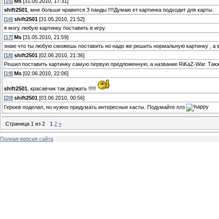
[
15
]
Ms
[31.05.2010, 17:31]
shift2501
, мне больше нравится 3 панды !!!!Думаю ет картинка подходит для карты.
[
16
]
shift2501
[31.05.2010, 21:52]
я могу любую картинку поставить в игру.
[
17
]
Ms
[31.05.2010, 21:59]
знаю что ты любую сможешь поставить но надо же решить нормальную картинку , а 
[
18
]
shift2501
[02.06.2010, 21:36]
Решил поставить картинку самую первую предложенную, а название RiKaZ-War. Также
[
19
]
Ms
[02.06.2010, 22:06]
shift2501
, красавчик так держать !!!!!
[
20
]
shift2501
[03.06.2010, 00:56]
Героев поделал, но нужно придумать интересные касты. Подумайте плз
Страница
1
из
2
1
2
»
Полная версия сайта