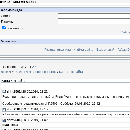
[
RiKaZ "Dota All Satrs"
]
Форма входа
Логин:
Пароль:
запомнить
Забыл
Меню сайта
Главная страница
Файлы сайта
База знаний
Гайды Do
Страница
1
из
2
1
2
»
Форум
»
Раздел для ваших проектов
»
Карта для сайта
Карта для сайта
[
1
]
shift2501
[29.05.2010, 02:22]
Буду делать карту для этого сайта. Если будет что-то нужно придумать, я напишу зде
Сообщение отредактировал
shift2501
-
Суббота, 29.05.2010, 21:32
[
2
]
shift2501
[29.05.2010, 17:15]
Rikaz если хочешь посмотреть часть моих способностей по созданию карт скачай м
[
3
]
shift2501
[29.05.2010, 21:02]
rikaz
, пока.