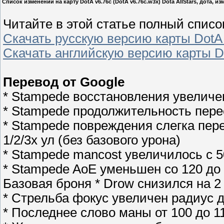
Список изменений на карту DotA v6.76c (DotA v6.76c.w3x) Dota AllStars, дота, из
Читайте в этой статье полный списо
Скачать русскую версию карты DotA v
Скачать английскую версию карты Do
Перевод от Google
* Stampede восстановления увеличен
* Stampede продолжительность перес
* Stampede повреждения слегка пере
1/2/3x ул (без базового урона)
* Stampede mancost увеличилось с 5
* Stampede AoE уменьшен со 120 до
Базовая броня * Drow снизился на 2
* Стрельба фокус увеличен радиус д
* Последнее слово маны от 100 до 1