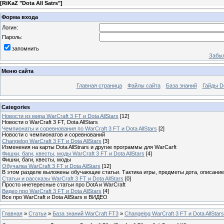
[
RiKaZ "Dota All Satrs"
]
Форма входа
Логин:
Пароль:
запомнить
Забыл
Меню сайта
Главная страница
Файлы сайта
База знаний
Гайды Do
Categories
Новости из мира WarCraft 3 FT и Dota AllStars
[12]
Новости о WarCraft 3 FT, Dota AllStars
Чемпионаты и соревнования по WarCraft 3 FT и Dota AllStars
[2]
Новости с чемпионатов и соревнований
Changelog WarCraft 3 FT и Dota AllStars
[3]
Изменения на карты Dota AllStrars и другие программы для WarCarft
Фишки, баги, квесты, моды WarCraft 3 FT и Dota AllStars
[4]
Фишки, баги, квесты, моды
Обучалка WarCraft 3 FT и Dota AllStars
[12]
В этом разделе выложены обучающие статьи. Тактика игры, предметы дота, описание 
Статьи и рассказы WarCraft 3 FT и Dota AllStars
[0]
Просто инетересные статьи про DotA и WarCraft
Видео про WarCraft 3 FT и Dota AllStars
[4]
Все про WarCraft и Dota AllStars в ВИДЕО
Главная
»
Статьи
»
База знаний WarCraft FT3
»
Changelog WarCraft 3 FT и Dota AllStars