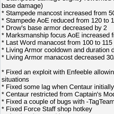
base damage)
* Stampede mancost increased from 50
* Stampede AoE reduced from 120 to 
* Drow's base armor decreased by 2
* Marksmanship focus AoE increased f
* Last Word manacost from 100 to 115
* Living Armor cooldown and duration 
* Living Armor manacost decreased 30/
* Fixed an exploit with Enfeeble allow
situations
* Fixed some lag when Centaur initial
* Centaur restricted from Captain's Mo
* Fixed a couple of bugs with -TagTe
* Fixed Force Staff shop hotkey