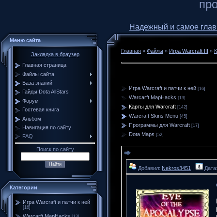
про
Надежный и самое главное
Меню сайта
Главная
»
Файлы
»
Игра Warcraft III
»
К
Закладка в браузер
Главная страница
Файлы сайта
База знаний
Игра Warcraft и патчи к ней
[16]
Гайды Dota AllStars
Warcarft MapHacks
[13]
Форум
Карты для Warcraft
[142]
Гостевая книга
Warcraft Skins Menu
[45]
Альбом
Программы для Warcraft
[17]
Навигация по сайту
Dota Maps
[52]
FAQ
Поиск по сайту
Добавил:
Nekros3451
|
Дата:
Категории
Игра Warcraft и патчи к ней
[16]
Warcarft MapHacks
[13]