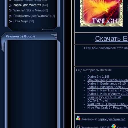
Карты для Warcraft
[142]
Warcraft Skins Menu
[45]
Программы для Warcraft
[17]
Dota Maps
[52]
Реклама от Google
Скачать Eo
·
Если вам понравился этот ма
Еще материалы по теме
Diablo 3 v 1.19!
Мой личный,уникальный сбо
Diablo III Borderlands v1.10
Diablo III Bastion's Keep v.1.
Diablo III New Tristram v.1.0
Diablo III Halls of Agony v.1.0
Sunken City v.9.5. NEW!
DOTA 6.74c AI!!!
WarCraft 3 FT patch 1.26a (
Игра WarCraft 3 - Frozen T
Категория:
Карты для Warcraft
Просмотров: [
2101
] |
Коммент