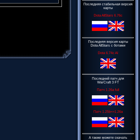
Последняя стабильная версия
карты
Dota AllStars 6.76c
Последняя версия карты
Dota AllStars c ботами
Dota 6.74c AI
Последний патч для
WarCraft 3 FT
Патч 1.26a full
Патч 1.25b=>1.26a
А также можете скачать