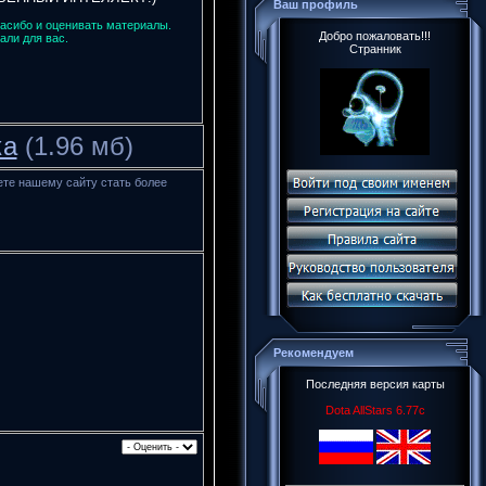
Ваш профиль
пасибо и оценивать материалы.
Добро пожаловать!!!
али для вас.
Странник
ка
(1.96 мб)
ете нашему сайту стать более
Рекомендуем
Последняя версия карты
Dota AllStars 6.77c