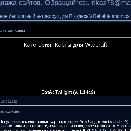
дажа сайтов. Обращайтесь rikaz78@mai
 бесплатный антивирус для ПК здесь \\ Reliable and most of 
арты для Warcraft
Категория: Карты для Warcraft
EotA: Twilight (v. 1.14c9)
 18.09.2012
ОПИСАНИЕ:
Популярная и качественная карта категории AoS.Создатели (клан EotA)
разные типы игры на карте,модели,заклинания,героев,моды и тд.Много в
считаю,что это лучшая карта в своей сфере.(ПРИСУТСТВУЕТ ИСКУС