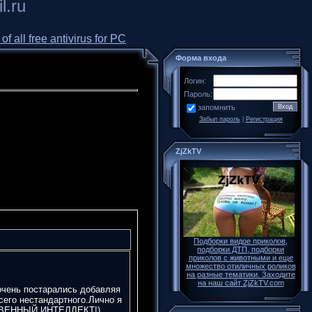
l.ru
all free antivirus for PC
Форма входа
Логин:
Пароль:
запомнить
Забыл пароль
|
Регистрация
ZjZkTV
Подборки видое приколов,
подборки ДТП, подборки
приколов с животными и еще
множество отиличных роликов
на разные тематики. Заходите
на наш сайт ZjZkTV.com
 очень постарались добавляя
сего нестандартного.Лично я
СТВЕННЫЙ ИНТЕЛЛЕКТ!)