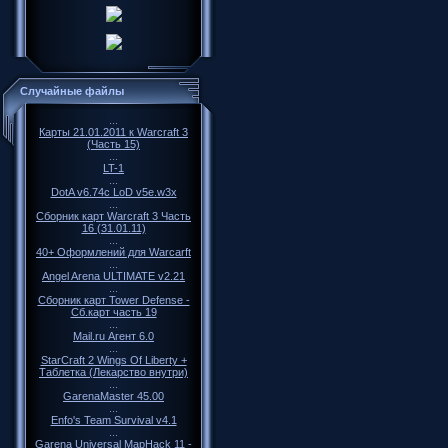
Случайные файлы
...
Карты 21.01.2011 к Warcraft 3
(Часть 15)
...
LT-1
...
DotA v6.74c LoD v5e.w3x
...
Сборник карт Warcraft 3 Часть
16 (31.01.11)
...
40+ Оформлений для Warcarft
...
Angel Arena ULTIMATE v2.21
...
Cборник карт Tower Defense -
Сб.карт часть 19
...
Mail.ru Агент 6.0
...
StarCraft 2 Wings Of Liberty +
Таблетка (Лекарство внутри)
...
GarenaMaster 45.00
...
Enfo's Team Survival v4.1
...
Garena Universal MapHack 11 -