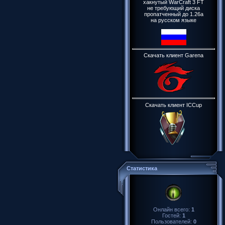
хакнутый WarCraft 3 FT
не требующий диска
пропатченный до 1.26a
на русском языке
Скачать клиент Garena
Скачать клиент ICCup
Статистика
Онлайн всего:
1
Гостей:
1
Пользователей:
0