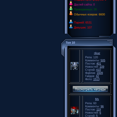
Друзей сайта: 0
Проверенных: 35
Обычных юзеров: 6600
Парней: 6531
Девушек: 107
Топ 10
rikaz
Репа: 120
Комменты:
505
Постов:
401
Новостей:
109
Статей:
410
Файлов:
1609
Гайдов:
42
Фото:
1513
Ms
Репа: 60
Комменты:
96
Постов:
119
Новостей:
6
Статей:
5