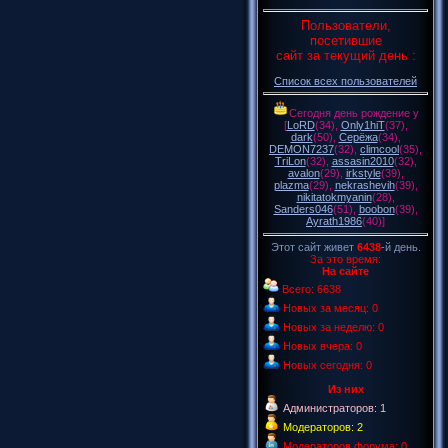
Пользователи,
посетившие
сайт за текущий день :
Список всех пользователей
Сегодня день рождение у
[
LoRD
(34)
,
Only1hiT
(37)
,
dark
(50)
,
Серёжа
(34)
,
DEMON7237
(32)
,
climcool
(35)
,
TriLon
(32)
,
assasin2010
(32)
,
avalon
(29)
,
irkstyle
(39)
,
plazma
(29)
,
nekrashevih
(39)
,
nikitatokmyanin
(28)
,
Sanders046
(51)
,
boobon
(39)
,
Ayrath1986
(40)
]
Этот сайт живет
6438
-й день.
За это время:
На сайте
Всего: 6638
Новых за месяц: 0
Новых за неделю: 0
Новых вчера: 0
Новых сегодня: 0
Из них
Администраторов: 1
Модераторов: 2
Модераторов форума: 0