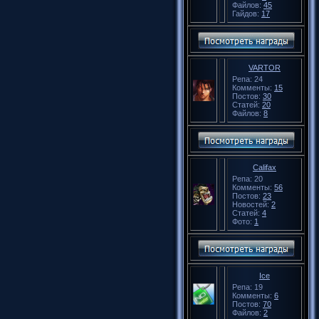
Файлов:
45
Гайдов:
17
VARTOR
Репа: 24
Комменты:
15
Постов:
30
Статей:
20
Файлов:
8
Califax
Репа: 20
Комменты:
56
Постов:
23
Новостей:
2
Статей:
4
Фото:
1
Ice
Репа: 19
Комменты:
6
Постов:
70
Файлов:
2