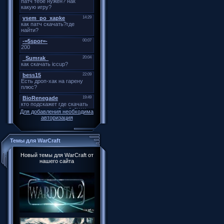
Для добавления необходима
авторизация
Темы для WarCraft
Новый темы для WarCraft от
нашего сайта