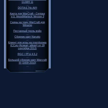
GUMH 11
...
DOTA 6.74c AI!!!
...
Карта для WarCraft - Centaur
V.S. WoodWarlock Version 3
...
Скины на тему WarCraft для
Winamp
...
Песчанный троль войн
...
Cборник карт Narutto
...
Клиент для игры на платформе
ICCup (Асикап, айкап) от 28
сентября 2012г
...
RGC / РГЦ 4.5.2
...
Большой сборник карт Warcraft
III (2009-2010)
...