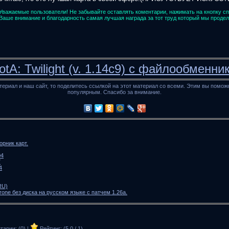
Уважаемые пользователи! Не забывайте оставлять коментарии, нажимать на кнопку с
Ваше внимание и благодарность самая лучшая награда за тот труд который мы продел
tA: Twilight (v. 1.14c9) с файлообменни
териал и наш сайт, то поделитесь ссылкой на этот материал со всеми. Этим вы помож
популярным. Спасибо за внимание.
рник карт.
04
7
4
RU)
hrone без диска на русском языке c патчем 1.26a.
арии: (0) |
Рейтинг: (5.0 / 1)