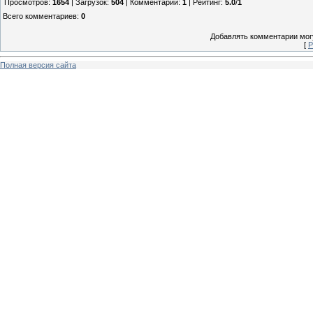
Просмотров
:
1654
|
Загрузок
:
504
|
Комментарии
:
1
|
Рейтинг
:
5.0
/
1
Всего комментариев
:
0
Добавлять комментарии могу
[
Р
Полная версия сайта