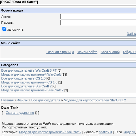
[
RiKaZ "Dota All Satrs"
]
Форма входа
Логин:
Пароль:
запомнить
Забыл
Меню сайта
Главная страница
Файлы сайта
База знаний
Гайды Do
Categories
Все для создателей в WarCraft 3 FT
[5]
Модели для картостроителей WarCraft
[19]
Все для создателей в CS 1.6
[0]
Модели для картостроителей CS 1.6
[1]
Все для создателей в StarCraft 2
[0]
Модели для картостроителей StarCraft 2
[3]
Главная
»
Файлы
»
Все для создателя
»
Модели для картостроителей StarCraft 2
DwarfTank
[ ·
Скачать удаленно
() ]
Модель парового танка из WoW на стандартных текстурах и анимациях.
Импортируемых текстур нет.
Категория
:
Модели для картостроителей StarCraft 2
|
Добавил
:
shift2501
|
Теги
:
модели