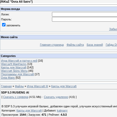
[
RiKaZ "Dota All Satrs"
]
Форма входа
Логин:
Пароль:
запомнить
Забыл
Меню сайта
Главная страница
Файлы сайта
База знаний
Гайды Do
Categories
Игра Warcraft и патчи к ней
[16]
Warcarft MapHacks
[13]
Карты для Warcraft
[142]
Warcraft Skins Menu
[45]
Программы для Warcraft
[17]
Dota Maps
[52]
Главная
»
Файлы
»
Игра Warcraft III
»
Карты для Warcraft
SDP 5.3 RUS/ENG AI
[
Скачать с сервера
(4.51 Mb) ·
Скачать удаленно
(4,6) ]
В SDP 5.3 улучшен игровой баланс, добавлен один герой, улучшен искусственный инт
Категория
:
Карты для Warcraft
|
Добавил
:
kalmarrr
Просмотров
:
1544
|
Загрузок
:
471
|
Рейтинг
:
4.5
/
2