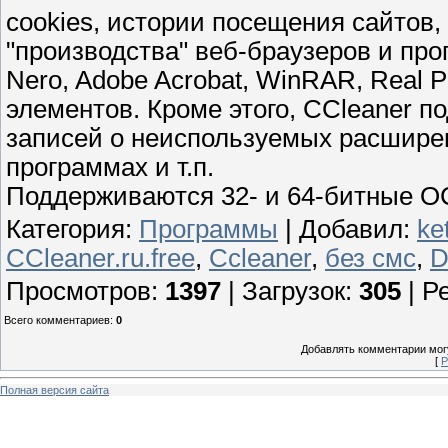
cookies, истории посещения сайтов
"производства" веб-браузеров и прог
Nero, Adobe Acrobat, WinRAR, Real Pl
элементов. Кроме этого, CCleaner п
записей о неиспользуемых расширен
программах и т.п.
Поддерживаются 32- и 64-битные О
Категория
:
Программы
|
Добавил
:
ke
CCleaner.ru.free
,
Ccleaner
,
без смс
,
D
Просмотров
:
1397
|
Загрузок
:
305
|
Р
Всего комментариев
:
0
Добавлять комментарии могу
[
Р
Полная версия сайта