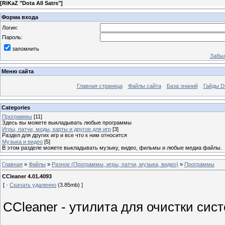
[
RiKaZ "Dota All Satrs"
]
Форма входа
Логин:
Пароль:
запомнить
Забыл
Меню сайта
Главная страница
Файлы сайта
База знаний
Гайды Do
Categories
Программы
[11]
Здесь вы можете выкладывать любые программы
Игры, патчи, моды, карты и другое для игр
[3]
Раздел для других игр и все что к ним относится
Музыка и видео
[5]
В этом разделе можете выкладывать музыку, видео, фильмы и любые медиа файлы.
Главная
»
Файлы
»
Разное (Программы, игры, патчи, музыка, видео)
»
Программы
CCleaner 4.01.4093
[ ·
Скачать удаленно
(3.85mb) ]
CCleaner - утилита для очистки сис