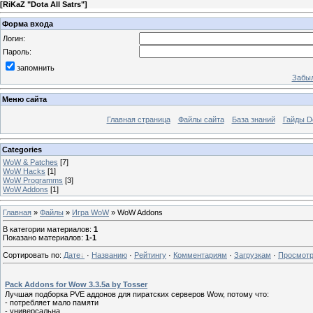
[
RiKaZ "Dota All Satrs"
]
Форма входа
Логин:
Пароль:
запомнить
Забыл
Меню сайта
Главная страница
Файлы сайта
База знаний
Гайды Do
Categories
WoW & Patches
[7]
WoW Hacks
[1]
WoW Programms
[3]
WoW Addons
[1]
Главная
»
Файлы
»
Игра WoW
» WoW Addons
В категории материалов
:
1
Показано материалов
:
1-1
Сортировать по
:
Дате
·
Названию
·
Рейтингу
·
Комментариям
·
Загрузкам
·
Просмот
Pack Addons for Wow 3.3.5a by Tosser
Лучшая подборка PVE аддонов для пиратских серверов Wow, потому что:
- потребляет мало памяти
- универсальна