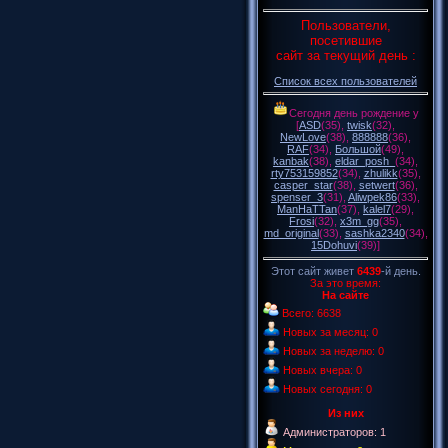
Пользователи,
посетившие
сайт за текущий день :
Список всех пользователей
Сегодня день рождение у
[
ASD
(35)
,
twisk
(32)
,
NewLove
(38)
,
888888
(36)
,
RAF
(34)
,
Большой
(49)
,
kanbak
(38)
,
eldar_posh_
(34)
,
rty753159852
(34)
,
zhulikk
(35)
,
casper_star
(38)
,
setwert
(36)
,
spenser_3
(31)
,
Aliwpek86
(33)
,
ManHaTTan
(37)
,
kalel7
(29)
,
Frosi
(32)
,
x3m_gg
(35)
,
md_original
(33)
,
sashka2340
(34)
,
15Dohuvi
(39)
]
Этот сайт живет
6439
-й день.
За это время:
На сайте
Всего: 6638
Новых за месяц: 0
Новых за неделю: 0
Новых вчера: 0
Новых сегодня: 0
Из них
Администраторов: 1