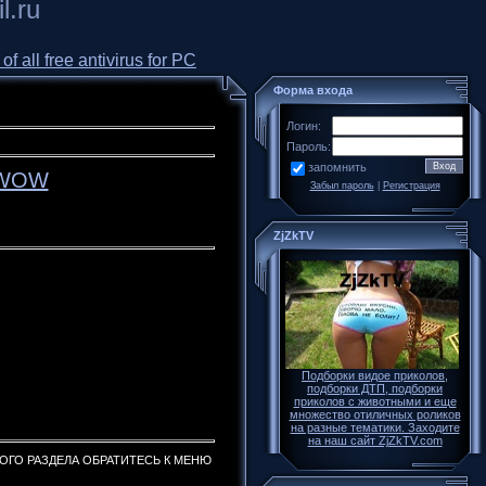
l.ru
all free antivirus for PC
Форма входа
Логин:
Пароль:
запомнить
, WOW
Забыл пароль
|
Регистрация
ZjZkTV
Подборки видое приколов,
подборки ДТП, подборки
приколов с животными и еще
множество отиличных роликов
на разные тематики. Заходите
на наш сайт ZjZkTV.com
ГОГО РАЗДЕЛА ОБРАТИТЕСЬ К МЕНЮ