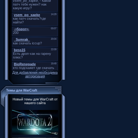
Для добавления необходима
авторизация
Темы для WarCraft
Новый темы для WarCraft от
нашего сайта