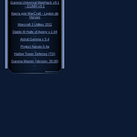
Garena Universal MapHack v9.1
- GUMH v9.1
...
Карта для WarCraft - Legion de
Heroes
...
Warcraft 3 Utilites 2011
...
Diablo III Halls of Agony v.1.04
...
Astral Garena v 5.4
...
Project Naruto 0.4a
...
Набор Tower Defense (TD)
...
Garena Master (Version: 39.00)
...