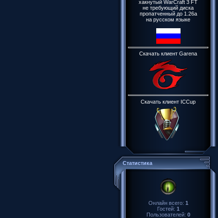
хакнутый WarCraft 3 FT
не требующий диска
пропатченный до 1.26a
на русском языке
Скачать клиент Garena
Скачать клиент ICCup
Статистика
Онлайн всего:
1
Гостей:
1
Пользователей:
0