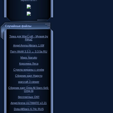
заработать!!!
Случайные файлы
...
Тема для WarCraft - Мумия by
RiKaZ
...
Angel Arena Allstars 1.69f
...
Патч WoW 3.3.3 → 3.3.5a RU
...
Maps Narutto
...
Королева Леса
...
Стрела мираны с огнём
...
Сборник карт Наруто
...
warcraft 3 viewer
...
Сборник карт Dota All Stars 6x6-
Omg-Ai
...
бесплатных ОК!!
...
Angel Arena ULTIMATE v2.21
...
Dota AllStars 6.74с RUS
...