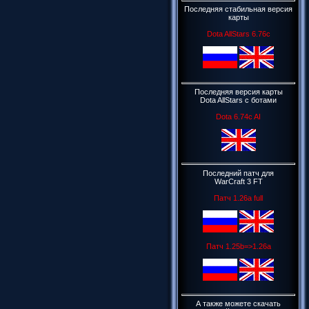
Последняя стабильная версия
карты
Dota AllStars 6.76c
Последняя версия карты
Dota AllStars c ботами
Dota 6.74c AI
Последний патч для
WarCraft 3 FT
Патч 1.26a full
Патч 1.25b=>1.26a
А также можете скачать