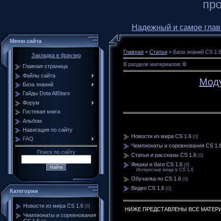
про
Надежный и самое главное
Меню сайта
Главная
»
Статьи
» База знаний CS 1.
Закладка в браузер
В разделе материалов
:
0
Главная страница
Файлы сайта
Моду
База знаний
Гайды Dota AllStars
Форум
Гостевая книга
Альбом
Навигация по сайту
Новости из мира CS 1.6
[0]
FAQ
Чемпионаты и соревнования CS 1.
Поиск по сайту
Статьи и рассказы CS 1.6
[0]
Фишки и баги CS 1.6
[0]
Интересные вещи в CS 1.6
Обучалка по CS 1.6
[0]
Видео CS 1.6
[0]
Категории
Новости из мира CS 1.6
[0]
НИЖЕ ПРЕДСТАВЛЕНЫ ВСЕ МАТЕРИА
Чемпионаты и соревнования
CS 1.6