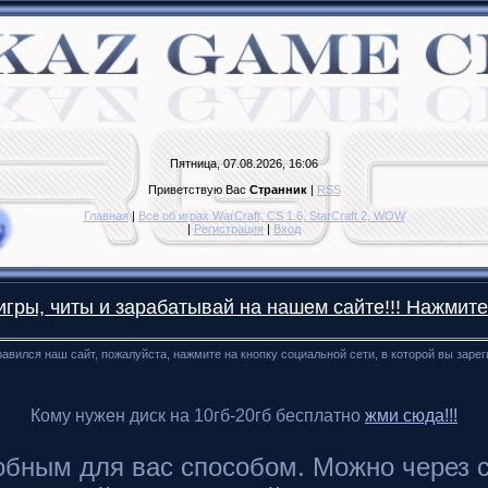
Пятница, 07.08.2026, 16:06
Приветствую Вас
Странник
|
RSS
Главная
|
Все об играх WarCraft, CS 1.6, StarCraft 2, WOW
|
Регистрация
|
Вход
гры, читы и зарабатывай на нашем сайте!!! Нажмите
авился наш сайт, пожалуйста, нажмите на кнопку социальной сети, в которой вы заре
Кому нужен диск на 10гб-20гб бесплатно
жми сюда!!!
ным для вас способом. Можно через сайт