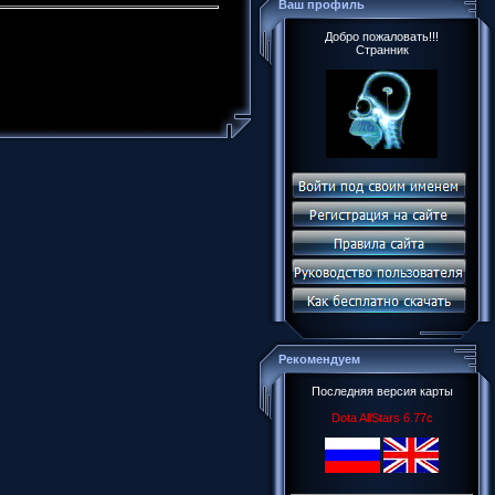
Ваш профиль
Добро пожаловать!!!
Странник
Рекомендуем
Последняя версия карты
Dota AllStars 6.77c