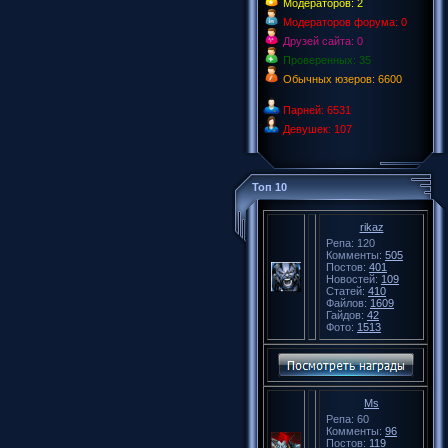
Модераторов: 2
Модераторов форума: 0
Друзей сайта: 0
Проверенных: 35
Обычных юзеров: 6600
Парней: 6531
Девушек: 107
Топ 10
rikaz
Репа: 120
Комменты:
505
Постов:
401
Новостей:
109
Статей:
410
Файлов:
1609
Гайдов:
42
Фото:
1513
Ms
Репа: 60
Комменты:
96
Постов:
119