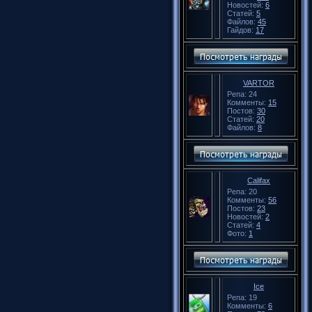
Новостей:
6
Статей:
5
Файлов:
45
Гайдов:
17
VARTOR
Репа: 24
Комменты:
15
Постов:
30
Статей:
20
Файлов:
8
Califax
Репа: 20
Комменты:
56
Постов:
23
Новостей:
2
Статей:
4
Фото:
1
Ice
Репа: 19
Комменты:
6