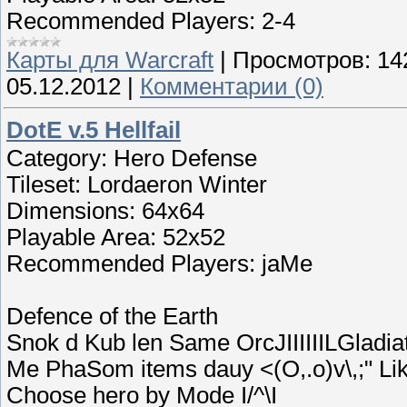
Recommended Players: 2-4
Карты для Warcraft
|
Просмотров:
14
05.12.2012
|
Комментарии (0)
DotE v.5 Hellfail
Category: Hero Defense
Tileset: Lordaeron Winter
Dimensions: 64x64
Playable Area: 52x52
Recommended Players: jaMe
Defence of the Earth
Snok d Kub len Same OrcJIIIIIILGladia
Me PhaSom items dauy <(O,.o)v\,;" Li
Choose hero by Mode I/^\I