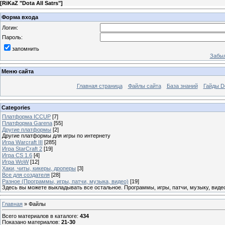
[
RiKaZ "Dota All Satrs"
]
Форма входа
Логин:
Пароль:
запомнить
Забыл
Меню сайта
Главная страница
Файлы сайта
База знаний
Гайды Do
Categories
Платформа ICCUP
[7]
Платформа Garena
[55]
Другие платформы
[2]
Другие платформы для игры по интернету
Игра Warcraft III
[285]
Игра StarCraft 2
[19]
Игра CS 1.6
[4]
Игра WoW
[12]
Хаки, читы, кикеры, дроперы
[3]
Все для создателя
[28]
Разное (Программы, игры, патчи, музыка, видео)
[19]
Здесь вы можете выкладывать все остальное. Программы, игры, патчи, музыку, видео
Главная
»
Файлы
Всего материалов в каталоге
:
434
Показано материалов
:
21-30